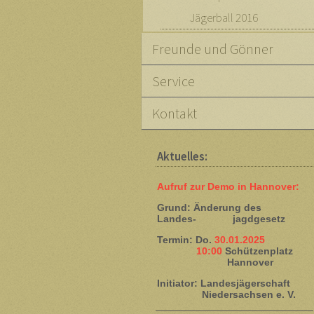
Jägerball 2016
Freunde und Gönner
Service
Kontakt
Aktuelles:
Aufruf zur Demo in Hannover:
Grund: Änderung des
Landes- jagdgesetz
Termin: Do.
30.01.2025
10:00
Schützenplatz
Hannover
Initiator: Landesjägerschaft
Niedersachsen e. V.