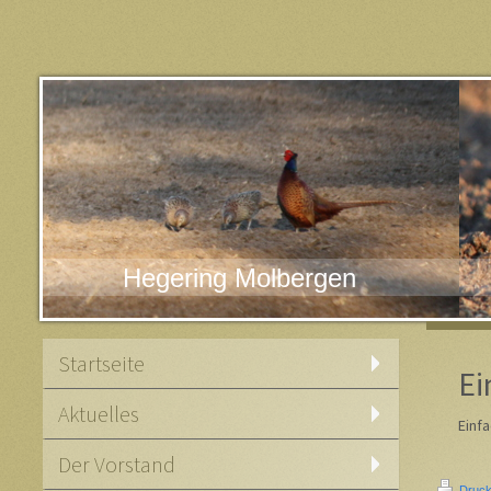
Hegering Molbergen
Startseite
Ei
Aktuelles
Einf
Der Vorstand
Druck